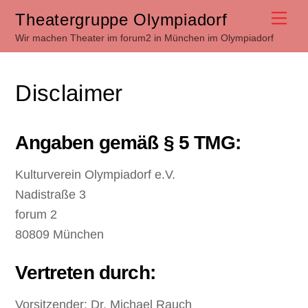
Skip
Me
Theatergruppe Olympiadorf
to
Wir machen Theater im forum2 in München im Olympiadorf
content
Disclaimer
Angaben gemäß § 5 TMG:
Kulturverein Olympiadorf e.V.
Nadistraße 3
forum 2
80809 München
Vertreten durch:
Vorsitzender: Dr. Michael Rauch